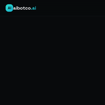
aibotco
.ai
AI