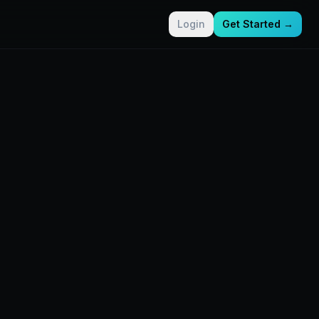
Login
Get Started →