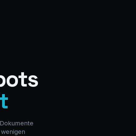
bots
t
n, Dokumente
n wenigen