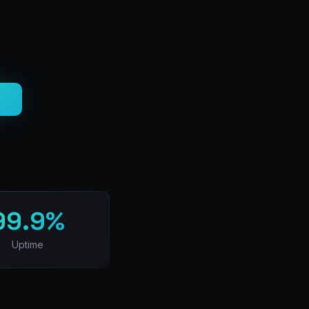
99.9%
Uptime